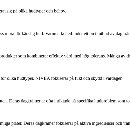
rat sig på olika hudtyper och behov.
assar bra för känslig hud. Varumärket erbjuder ett brett utbud av dagkr
e produkter som kombinerar effektiv vård med hög tolerans. Många av de
r för olika hudtyper. NIVEA fokuserar på fukt och skydd i vardagen.
. Deras dagkrämer är ofta inriktade på specifika hudproblem som torrhet
komliga priser. Deras dagkrämer fokuserar på aktiva ingredienser och tr