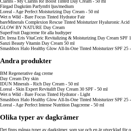
Clarins - My Clarins Re Boost Tinted Day Cream - 50 ml
Färgad Dagkräm Parfymfri ljus/medium
Loreal - Age Perfect Moisturizing Day Cream - 50 ml
Wet n Wild - Bare Focus Tinted Hydrator Fair
bareMinerals Complexion Rescue Tinted Moisturizer Hyaluronic Acid 
GLOW BY NATURE Day Cream
SuperFruit Dagcreme för alla hudtyper
Dr. Irena Eris VitaCeric Revitalizing & Moisturizing Day Cream SPF 1
Sanzi Beauty Vitamin Day Cream 50 ml
Smashbox Halo Healthy Glow All-In-One Tinted Moisturizer SPF 25 - 
Andra produkter
BM Regenerative dag creme
Day Cream Dry skin
IDUN Minerals - Rich Day Cream - 50 ml
Loreal - Skin Expert Revitalift Day Cream 30 SPF - 50 ml
Wet n Wild - Bare Focus Tinted Hydrator - Light
Smashbox Halo Healthy Glow All-In-One Tinted Moisturizer SPF 25 -
Loreal - Age Perfect Intense Nutrition Dagcreme - 50 ml
Olika typer av dagkrämer
Det finns många typer av dagkrämer, som var och en är utvecklad för 