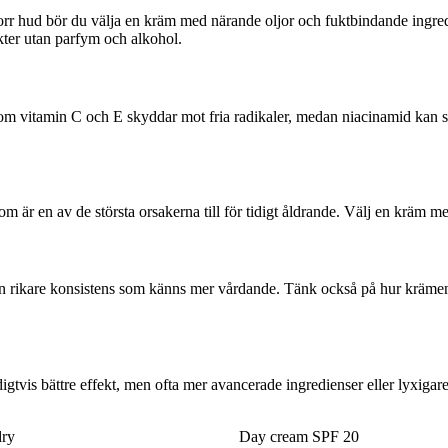
rr hud bör du välja en kräm med närande oljor och fuktbindande ingred
ukter utan parfym och alkohol.
som vitamin C och E skyddar mot fria radikaler, medan niacinamid kan 
är en av de största orsakerna till för tidigt åldrande. Välj en kräm 
 en rikare konsistens som känns mer vårdande. Tänk också på hur kräme
gtvis bättre effekt, men ofta mer avancerade ingredienser eller lyxigare
ry
Day cream SPF 20