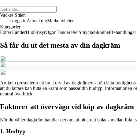
Vackre Stilen
Logga in
Anmäl dig
Maila nyheter
Kategorier
Fötter
Händer
Hud
Frisyr
Ögon
Tänder
Diet
Smycke
Skönhet
Behandlingar
Så får du ut det mesta av din dagkräm
Artikeln presenterar ett brett urval av dagkrämer – från lätta fuktighet
att du lättare kan hitta en kräm som passar din hudtyp. Informationen om
neutral överblick.
Faktorer att överväga vid köp av dagkräm
När du väljer dagkräm handlar det om att hitta rätt balans mellan fukt, 
1. Hudtyp