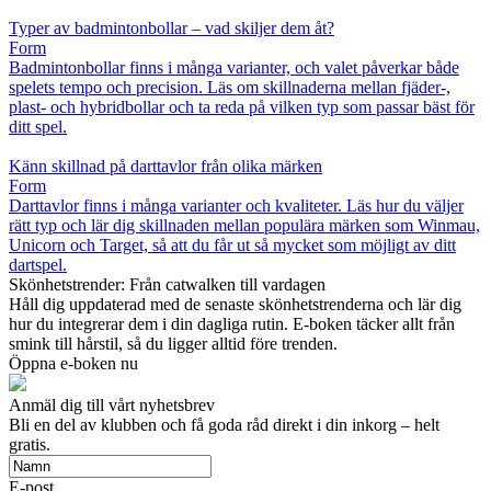
Typer av badmintonbollar – vad skiljer dem åt?
Form
Badmintonbollar finns i många varianter, och valet påverkar både
spelets tempo och precision. Läs om skillnaderna mellan fjäder-,
plast- och hybridbollar och ta reda på vilken typ som passar bäst för
ditt spel.
Känn skillnad på darttavlor från olika märken
Form
Darttavlor finns i många varianter och kvaliteter. Läs hur du väljer
rätt typ och lär dig skillnaden mellan populära märken som Winmau,
Unicorn och Target, så att du får ut så mycket som möjligt av ditt
dartspel.
Skönhetstrender: Från catwalken till vardagen
Håll dig uppdaterad med de senaste skönhetstrenderna och lär dig
hur du integrerar dem i din dagliga rutin. E-boken täcker allt från
smink till hårstil, så du ligger alltid före trenden.
Öppna e-boken nu
Anmäl dig till vårt nyhetsbrev
Bli en del av klubben och få goda råd direkt i din inkorg – helt
gratis.
E-post