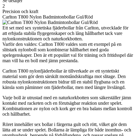
Se detaljer
2
Precision och kraft
Carlton T800 Nylon Badmintonbollar Gul/Röd
Ett set med sex syntetiska fjäderbollar från Carlton, utvecklade för
att erbjuda stabila flygegenskaper och lång hållbarhet tack vare
nylonkonstruktionen och naturkorkbotten.
Varför den valdes: Carlton T800 valdes som ett exempel på en
slitstark nylonboll som kombinerar hållbarhet med goda
spelegenskaper. Den är ett populärt val för träning och fritidsspel där
man vill ha en boll med jämn prestanda.
Carlton T800 nylonfjäderbollar är tillverkade av ett syntetiskt
material som gör dem särskilt motståndskraftiga mot slitage. Den
robusta nylonkonstruktionen bidrar till en stabil flygbana och en
känsla som påminner om fjäderbollar, men med längre livslängd.
Varje boll är utrustad med en naturkorkbotten som säkerställer jämn
kontakt med racketen och en förutsägbar reaktion under spelet.
Kombinationen av nylon och kork ger en bra balans mellan kontroll
och hållbarhet.
Röret innehåller sex bollar i färgerna gult och rött, vilket gör dem
lätta att se under spelet. Bollarna är lämpliga för både inomhus- och
utomhusbruk, beroende på förhållandena, och passar spelare på