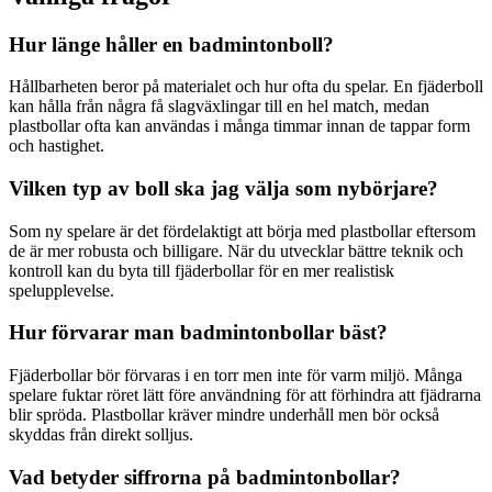
Hur länge håller en badmintonboll?
Hållbarheten beror på materialet och hur ofta du spelar. En fjäderboll
kan hålla från några få slagväxlingar till en hel match, medan
plastbollar ofta kan användas i många timmar innan de tappar form
och hastighet.
Vilken typ av boll ska jag välja som nybörjare?
Som ny spelare är det fördelaktigt att börja med plastbollar eftersom
de är mer robusta och billigare. När du utvecklar bättre teknik och
kontroll kan du byta till fjäderbollar för en mer realistisk
spelupplevelse.
Hur förvarar man badmintonbollar bäst?
Fjäderbollar bör förvaras i en torr men inte för varm miljö. Många
spelare fuktar röret lätt före användning för att förhindra att fjädrarna
blir spröda. Plastbollar kräver mindre underhåll men bör också
skyddas från direkt solljus.
Vad betyder siffrorna på badmintonbollar?