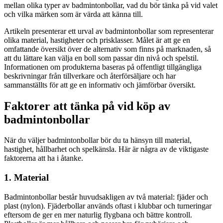
mellan olika typer av badmintonbollar, vad du bör tänka på vid valet
och vilka märken som är värda att känna till.
Artikeln presenterar ett urval av badmintonbollar som representerar
olika material, hastigheter och prisklasser. Målet är att ge en
omfattande översikt över de alternativ som finns på marknaden, så
att du lättare kan välja en boll som passar din nivå och spelstil.
Informationen om produkterna baseras på offentligt tillgängliga
beskrivningar från tillverkare och återförsäljare och har
sammanställts för att ge en informativ och jämförbar översikt.
Faktorer att tänka på vid köp av
badmintonbollar
När du väljer badmintonbollar bör du ta hänsyn till material,
hastighet, hållbarhet och spelkänsla. Här är några av de viktigaste
faktorerna att ha i åtanke.
1. Material
Badmintonbollar består huvudsakligen av två material: fjäder och
plast (nylon). Fjäderbollar används oftast i klubbar och turneringar
eftersom de ger en mer naturlig flygbana och bättre kontroll.