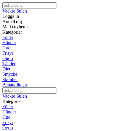
Vackre Stilen
Logga in
Anmäl dig
Maila nyheter
Kategorier
Fötter
Händer
Hud
Frisyr
Ögon
Tänder
Diet
Smycke
Skönhet
Behandlingar
Vackre Stilen
Kategorier
Fötter
Händer
Hud
Frisyr
Ögon