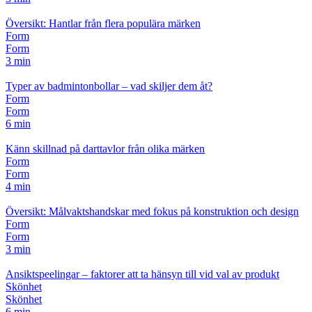
Översikt: Hantlar från flera populära märken
Form
Form
3 min
Typer av badmintonbollar – vad skiljer dem åt?
Form
Form
6 min
Känn skillnad på darttavlor från olika märken
Form
Form
4 min
Översikt: Målvaktshandskar med fokus på konstruktion och design
Form
Form
3 min
Ansiktspeelingar – faktorer att ta hänsyn till vid val av produkt
Skönhet
Skönhet
6 min