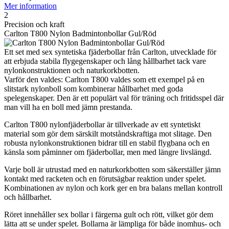
Mer information
2
Precision och kraft
Carlton T800 Nylon Badmintonbollar Gul/Röd
Ett set med sex syntetiska fjäderbollar från Carlton, utvecklade för
att erbjuda stabila flygegenskaper och lång hållbarhet tack vare
nylonkonstruktionen och naturkorkbotten.
Varför den valdes: Carlton T800 valdes som ett exempel på en
slitstark nylonboll som kombinerar hållbarhet med goda
spelegenskaper. Den är ett populärt val för träning och fritidsspel där
man vill ha en boll med jämn prestanda.
Carlton T800 nylonfjäderbollar är tillverkade av ett syntetiskt
material som gör dem särskilt motståndskraftiga mot slitage. Den
robusta nylonkonstruktionen bidrar till en stabil flygbana och en
känsla som påminner om fjäderbollar, men med längre livslängd.
Varje boll är utrustad med en naturkorkbotten som säkerställer jämn
kontakt med racketen och en förutsägbar reaktion under spelet.
Kombinationen av nylon och kork ger en bra balans mellan kontroll
och hållbarhet.
Röret innehåller sex bollar i färgerna gult och rött, vilket gör dem
lätta att se under spelet. Bollarna är lämpliga för både inomhus- och