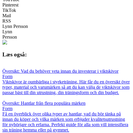
Pinterest
TikTok
Mail
RSS
Lynn Persson
Lynn
Persson
Læs også:
Översikt: Vad du behöver veta innan du investerar i viktskivor
Form
Viktskivor är oumbärliga i styrketräning. Här får du en översikt över
typer, material och varumärken så att du kan välja de viktskivor som
passar bäst till din utrustning, din träningsform och din budget.
Översikt: Hantlar från flera populära märken
Form
Få en överblick över olika typer av hantlar, vad du bör tänka på
innan du köper och vilka märken som erbjuder kvalitetsutrustning
för nybörjare och erfarna. Perfekt guide för alla som vill intensifiera
sin träning hemma eller på gymmet.