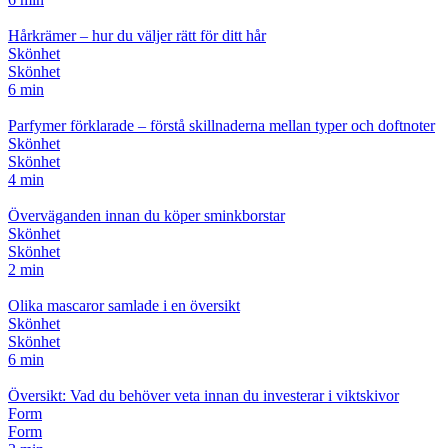
Hårkrämer – hur du väljer rätt för ditt hår
Skönhet
Skönhet
6 min
Parfymer förklarade – förstå skillnaderna mellan typer och doftnoter
Skönhet
Skönhet
4 min
Överväganden innan du köper sminkborstar
Skönhet
Skönhet
2 min
Olika mascaror samlade i en översikt
Skönhet
Skönhet
6 min
Översikt: Vad du behöver veta innan du investerar i viktskivor
Form
Form