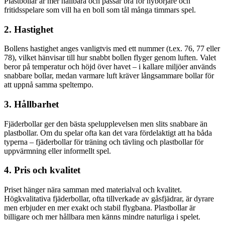
Plastbollar är mer hållbara och passar bra för nybörjare och
fritidsspelare som vill ha en boll som tål många timmars spel.
2. Hastighet
Bollens hastighet anges vanligtvis med ett nummer (t.ex. 76, 77 eller
78), vilket hänvisar till hur snabbt bollen flyger genom luften. Valet
beror på temperatur och höjd över havet – i kallare miljöer används
snabbare bollar, medan varmare luft kräver långsammare bollar för
att uppnå samma speltempo.
3. Hållbarhet
Fjäderbollar ger den bästa spelupplevelsen men slits snabbare än
plastbollar. Om du spelar ofta kan det vara fördelaktigt att ha båda
typerna – fjäderbollar för träning och tävling och plastbollar för
uppvärmning eller informellt spel.
4. Pris och kvalitet
Priset hänger nära samman med materialval och kvalitet.
Högkvalitativa fjäderbollar, ofta tillverkade av gåsfjädrar, är dyrare
men erbjuder en mer exakt och stabil flygbana. Plastbollar är
billigare och mer hållbara men känns mindre naturliga i spelet.