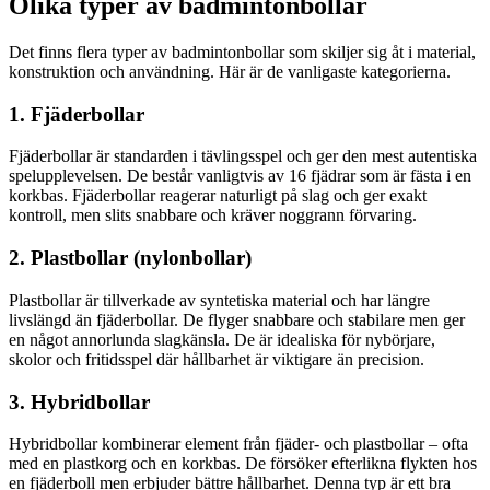
Olika typer av badmintonbollar
Det finns flera typer av badmintonbollar som skiljer sig åt i material,
konstruktion och användning. Här är de vanligaste kategorierna.
1. Fjäderbollar
Fjäderbollar är standarden i tävlingsspel och ger den mest autentiska
spelupplevelsen. De består vanligtvis av 16 fjädrar som är fästa i en
korkbas. Fjäderbollar reagerar naturligt på slag och ger exakt
kontroll, men slits snabbare och kräver noggrann förvaring.
2. Plastbollar (nylonbollar)
Plastbollar är tillverkade av syntetiska material och har längre
livslängd än fjäderbollar. De flyger snabbare och stabilare men ger
en något annorlunda slagkänsla. De är idealiska för nybörjare,
skolor och fritidsspel där hållbarhet är viktigare än precision.
3. Hybridbollar
Hybridbollar kombinerar element från fjäder- och plastbollar – ofta
med en plastkorg och en korkbas. De försöker efterlikna flykten hos
en fjäderboll men erbjuder bättre hållbarhet. Denna typ är ett bra